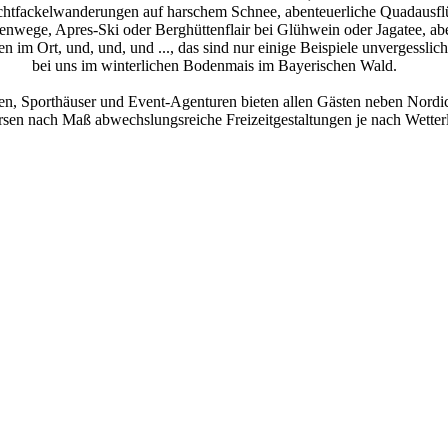
htfackelwanderungen auf harschem Schnee, abenteuerliche Quadausflü
tenwege, Apres-Ski oder Berghüttenflair bei Glühwein oder Jagatee, ab
en im Ort, und, und, und ..., das sind nur einige Beispiele unvergesslic
bei uns im winterlichen Bodenmais im Bayerischen Wald.
en, Sporthäuser und Event-Agenturen bieten allen Gästen neben Nordi
rsen nach Maß abwechslungsreiche Freizeitgestaltungen je nach Wetter
, von ganz jung bis jung geblieben. Sportgeräte können ausgeliehen w
b in Bodenmais / Bayerischer Wa
Arberland