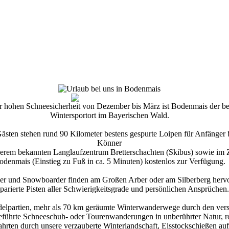
r hohen Schneesicherheit von Dezember bis März ist Bodenmais der bel
Wintersportort im Bayerischen Wald.
ästen stehen rund 90 Kilometer bestens gespurte Loipen für Anfänger 
Könner
erem bekannten Langlaufzentrum Bretterschachten (Skibus) sowie im Z
odenmais (Einstieg zu Fuß in ca. 5 Minuten) kostenlos zur Verfügung.
ler und Snowboarder finden am Großen Arber oder am Silberberg herv
parierte Pisten aller Schwierigkeitsgrade und persönlichen Ansprüchen.
delpartien, mehr als 70 km geräumte Winterwanderwege durch den vers
eführte Schneeschuh- oder Tourenwanderungen in unberührter Natur, 
ahrten durch unsere verzauberte Winterlandschaft, Eisstockschießen auf