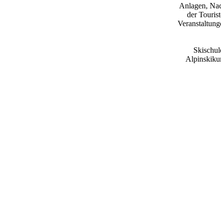
Anlagen, Nac
der Touris
Veranstaltung
Skischul
Alpinskiku
Belieben
Urlau