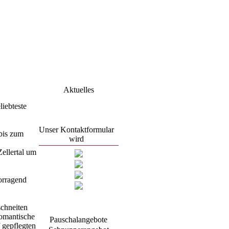
Aktuelles
iebteste
Unser Kontaktformular
bis zum
wird
überarbeitet.
ellertal um
Anfragen bitte mit E-
Mail an:
orragend
zimmeranfrage@haus-
drei-
birken.de
chneiten
romantische
Pauschalangebote
Wir würden uns freuen
 gepflegten