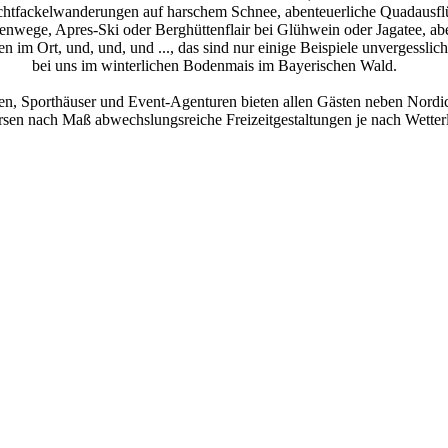
htfackelwanderungen auf harschem Schnee, abenteuerliche Quadausflü
tenwege, Apres-Ski oder Berghüttenflair bei Glühwein oder Jagatee, ab
en im Ort, und, und, und ..., das sind nur einige Beispiele unvergesslic
bei uns im winterlichen Bodenmais im Bayerischen Wald.
en, Sporthäuser und Event-Agenturen bieten allen Gästen neben Nordi
rsen nach Maß abwechslungsreiche Freizeitgestaltungen je nach Wetter
, von ganz jung bis jung geblieben. Sportgeräte können ausgeliehen w
b in Bodenmais / Bayerischer Wa
Arberland