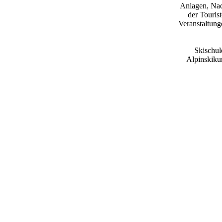
Anlagen, Nac
der Touris
Veranstaltung
Skischul
Alpinskiku
Belieben
Urlau