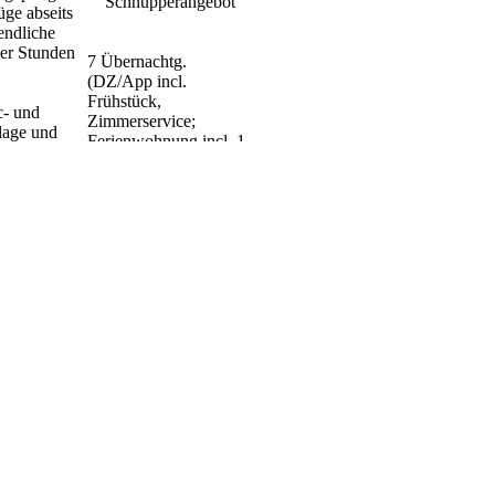
Schnupperangebot
ge abseits
zu dürfen
endliche
her Stunden
Fam. Wölfl
7 Übernachtg.
(DZ/App incl.
Frühstück,
c- und
Zimmerservice;
lage und
Ferienwohnung incl. 1
erden.
x Frühstück)
1 aktivCARD
Bayerischer Wald mit
vielen kostenlosen
ld /
Eintritten und
Vergünstigungen
1 Wanderkarte
tgl. freier Eintritt in
Silberberghallenbad mit
Sauna
weitere Pauschalen
siehe Angebote
Preise:
7ÜF/App - 294