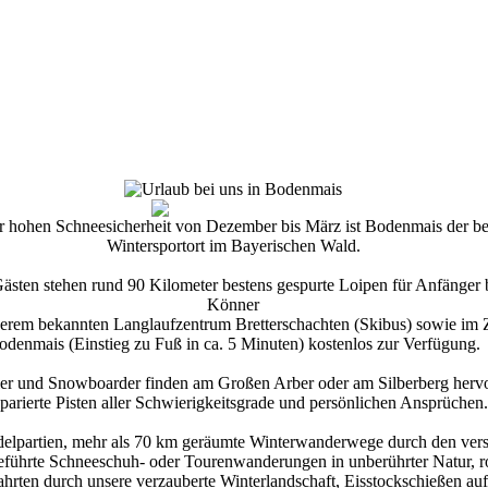
r hohen Schneesicherheit von Dezember bis März ist Bodenmais der bel
Wintersportort im Bayerischen Wald.
ästen stehen rund 90 Kilometer bestens gespurte Loipen für Anfänger 
Könner
erem bekannten Langlaufzentrum Bretterschachten (Skibus) sowie im Z
odenmais (Einstieg zu Fuß in ca. 5 Minuten) kostenlos zur Verfügung.
ler und Snowboarder finden am Großen Arber oder am Silberberg herv
parierte Pisten aller Schwierigkeitsgrade und persönlichen Ansprüchen.
delpartien, mehr als 70 km geräumte Winterwanderwege durch den vers
eführte Schneeschuh- oder Tourenwanderungen in unberührter Natur, 
ahrten durch unsere verzauberte Winterlandschaft, Eisstockschießen auf