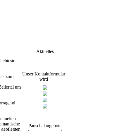
Aktuelles
iebteste
Unser Kontaktformular
bis zum
wird
überarbeitet.
ellertal um
Anfragen bitte mit E-
Mail an:
orragend
zimmeranfrage@haus-
drei-
birken.de
chneiten
romantische
Wir würden uns freuen
Pauschalangebote
 gepflegten
Sie bei uns begrüßen