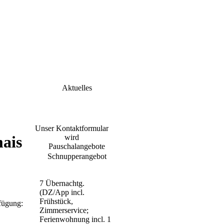
Aktuelles
Unser Kontaktformular
wird
ais
überarbeitet.
Pauschalangebote
Schnupperangebot
Anfragen bitte mit E-
Mail an:
zimmeranfrage@haus-
7 Übernachtg.
drei-
(DZ/App incl.
birken.de
Frühstück,
fügung:
Zimmerservice;
Wir würden uns freuen
Ferienwohnung incl. 1