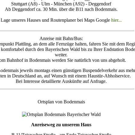
Stuttgart (A8) - Ulm - München (A92) - Deggendorf
Ab Deggendorf ca. 30 Min. über die B11 nach Bodenmais.
Lage unseres Hauses und Routenplaner bei Maps Google
hier...
Anreise mit Bahn/Bus:
punkt Plattling, an dem alle Fernzüge halten, fahren Sie mit dem Reg
komfortabel durch den Bayerischen Wald bis zu Ihrer Endstation Bod
weiter.
om Bahnhof in Bodenmais werden Sie natürlich von uns abgeholt.
 Bodenmais jeweils montags einen günstigen Buspendelverkehr aus mehr
ten in Deutschland an, auf Wunsch mit einem Haustür-Abholservice.
Bei Interesse detaillierte Auskünfte auf Anfrage.
Ortsplan von Bodenmais
Anreiseweg zu unserem Haus
B 11/Teisnacher Straße - am Ende Teisnacher Straße