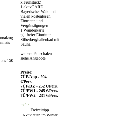
Sie bei uns begrüßen
x Frühstück)
zu dürfen
1 aktivCARD
Bayerischer Wald mit
Fam. Wölfl
vielen kostenlosen
Eintritten und
Vergünstigungen
1 Wanderkarte
tgl. freier Eintritt in
ionalzug
Silberberghallenbad mit
enmais
Sauna
weitere Pauschalen
siehe Angebote
 als 150
Preise:
7ÜF/App - 294
€/Pers.
7ÜF/DZ - 252 €/Pers.
7Ü/FW1 - 245 €/Pers.
7Ü/FW2 - 231 €/Pers.
mehr...
Freizeittipp
Aktivitäten im Winter